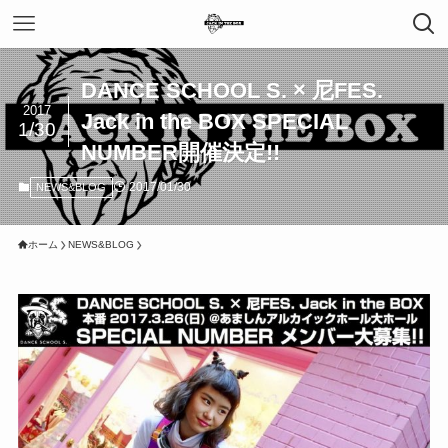
DANCE SCHOOL S. × 尼FES.
2017
Jack in the BOX SPECIAL
1/30
NUMBER開催決定!!
2017/01/30
NEWS&BLOG
ホーム
NEWS&BLOG